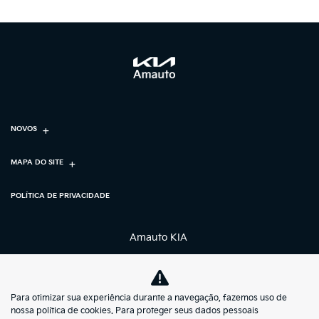
NOVOS
MAPA DO SITE
POLÍTICA DE PRIVACIDADE
Amauto KIA
CNPJ: 55.321.360/0001-87
Para otimizar sua experiência durante a navegação, fazemos uso de
nossa política de cookies. Para proteger seus dados pessoais
No trânsito, enxergar o outro salva vidas.