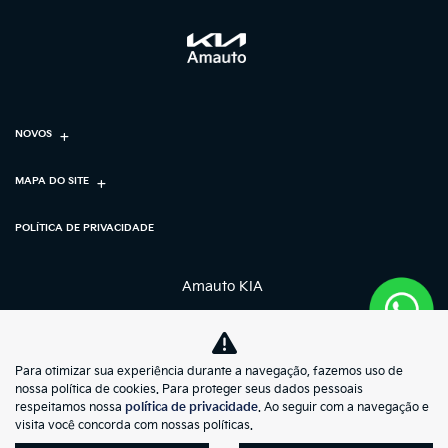
NOVOS
MAPA DO SITE
POLÍTICA DE PRIVACIDADE
Amauto KIA
CNPJ: 55.321.360/0001-87
Para otimizar sua experiência durante a navegação, fazemos uso de
nossa política de cookies. Para proteger seus dados pessoais
No trânsito, enxergar o outro salva vidas.
respeitamos nossa
política de privacidade
. Ao seguir com a navegação e
visita você concorda com nossas políticas.